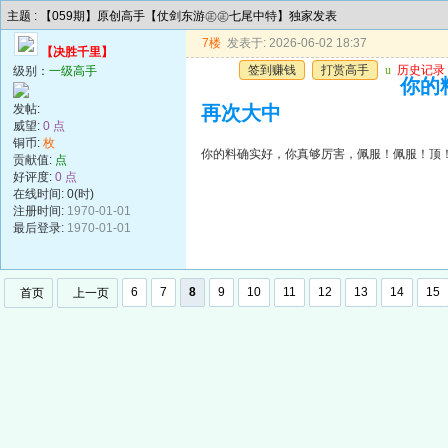
主题 : 【059期】原创高手【仗剑东游㊣㊣七尾中特】独家发表
7楼
发表于: 2026-06-02 18:37
【决胜千里】
签到赚钱
打赏高手
u
历史记录
级别：
一级高手
你的
发帖:
再次大中
威望:
0 点
铜币:
枚
你的料确实好，你真够厉害，佩服！佩服！顶
贡献值:
点
好评度:
0 点
在线时间: 0(时)
注册时间:
1970-01-01
最后登录:
1970-01-01
6
7
8
9
10
11
12
13
14
15
首页
上一页