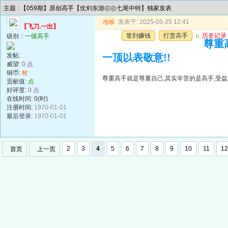
主题 : 【059期】原创高手【仗剑东游㊣㊣七尾中特】独家发表
地板
发表于: 2025-05-25 12:41
【飞刀.一出】
签到赚钱
打赏高手
u
历史记录
级别：
一级高手
尊重
发帖:
一顶以表敬意!!
威望:
0 点
铜币:
枚
尊重高手就是尊重自己,其实辛苦的是高手,受益
贡献值:
点
好评度:
0 点
在线时间: 0(时)
注册时间:
1970-01-01
最后登录:
1970-01-01
2
3
4
5
6
7
8
9
10
11
12
首页
上一页