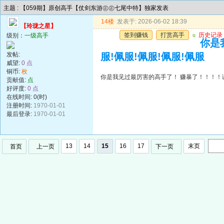
主题 : 【059期】原创高手【仗剑东游㊣㊣七尾中特】独家发表
14楼
发表于: 2026-06-02 18:39
【玲珑之星】
签到赚钱
打赏高手
u
历史记录
级别：
一级高手
你是
发帖:
服!佩服!佩服!佩服!佩服
威望:
0 点
铜币:
枚
你是我见过最厉害的高手了！ 赚暴了！！！！谢谢
贡献值:
点
好评度:
0 点
在线时间: 0(时)
注册时间:
1970-01-01
最后登录:
1970-01-01
13
14
15
16
17
末页
首页
上一页
下一页