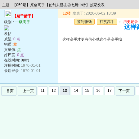
主题 : 【059期】原创高手【仗剑东游㊣㊣七尾中特】独家发表
12楼
发表于: 2026-06-02 18:39
【赌千赌千】
签到赚钱
打赏高手
u
历史记录
级别：
一级高手
这样
发帖:
威望:
0 点
这样高手才更有信心哦这个是高手哦
铜币:
枚
贡献值:
点
好评度:
0 点
在线时间: 0(时)
注册时间:
1970-01-01
最后登录:
1970-01-01
11
12
13
14
15
16
17
首页
上一页
下一页