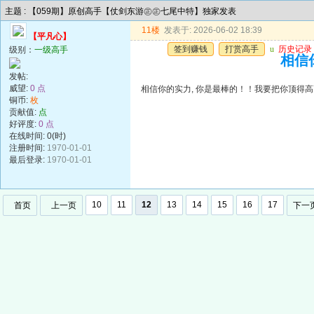
主题 : 【059期】原创高手【仗剑东游㊣㊣七尾中特】独家发表
11楼
发表于: 2026-06-02 18:39
【平凡心】
签到赚钱
打赏高手
u
历史记录
级别：
一级高手
相信
发帖:
威望:
0 点
相信你的实力, 你是最棒的！！我要把你顶得高
铜币:
枚
贡献值:
点
好评度:
0 点
在线时间: 0(时)
注册时间:
1970-01-01
最后登录:
1970-01-01
10
11
12
13
14
15
16
17
首页
上一页
下一