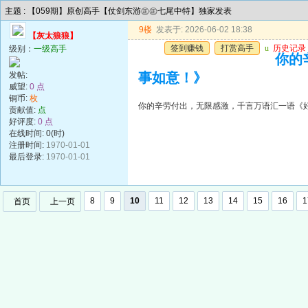
主题 : 【059期】原创高手【仗剑东游㊣㊣七尾中特】独家发表
9楼
发表于: 2026-06-02 18:38
【灰太狼狼】
签到赚钱
打赏高手
u
历史记录
级别：
一级高手
你的
发帖:
事如意！》
威望:
0 点
铜币:
枚
你的辛劳付出，无限感激，千言万语汇一语《
贡献值:
点
好评度:
0 点
在线时间: 0(时)
注册时间:
1970-01-01
最后登录:
1970-01-01
8
9
10
11
12
13
14
15
16
1
首页
上一页