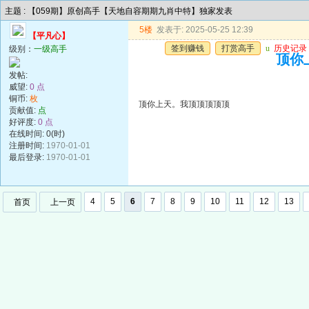
主题 : 【059期】原创高手【天地自容期期九肖中特】独家发表
5楼
发表于: 2025-05-25 12:39
【平凡心】
签到赚钱
打赏高手
u
历史记录
级别：
一级高手
顶你
发帖:
威望:
0 点
铜币:
枚
顶你上天。我顶顶顶顶顶
贡献值:
点
好评度:
0 点
在线时间: 0(时)
注册时间:
1970-01-01
最后登录:
1970-01-01
4
5
6
7
8
9
10
11
12
13
首页
上一页