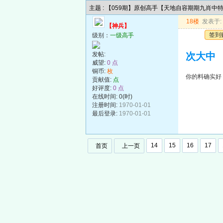
主题 : 【059期】原创高手【天地自容期期九肖中
18楼
发表于: 2
【神兵】
签到
级别：
一级高手
发帖:
次大中
威望:
0 点
铜币:
枚
你的料确实好
贡献值:
点
好评度:
0 点
在线时间: 0(时)
注册时间:
1970-01-01
最后登录:
1970-01-01
14
15
16
17
首页
上一页