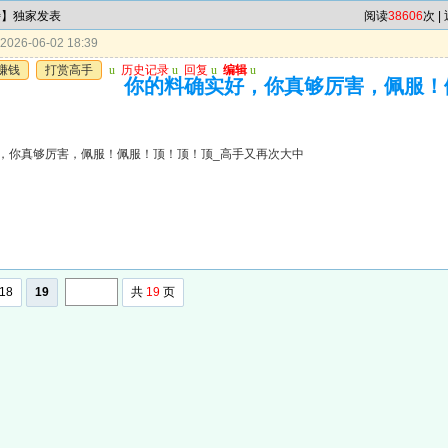
特】独家发表
阅读
38606
次 |
026-06-02 18:39
赚钱
打赏高手
u
历史记录
u
回复
u
编辑
u
你的料确实好，你真够厉害，佩服！
，你真够厉害，佩服！佩服！顶！顶！顶_高手又再次大中
18
19
共
19
页