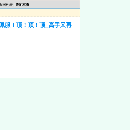
返回列表
|
关闭本页
佩服！顶！顶！顶_高手又再