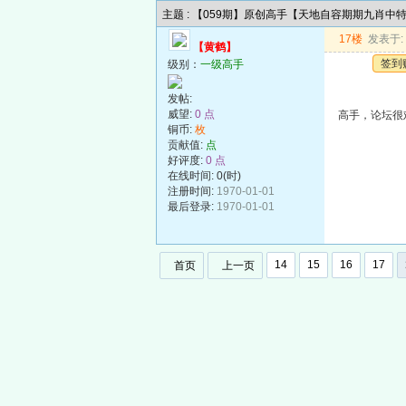
主题 : 【059期】原创高手【天地自容期期九肖中
17楼
发表于: 2
【黄鹤】
签到
级别：
一级高手
发帖:
威望:
0 点
高手，论坛很
铜币:
枚
贡献值:
点
好评度:
0 点
在线时间: 0(时)
注册时间:
1970-01-01
最后登录:
1970-01-01
14
15
16
17
首页
上一页