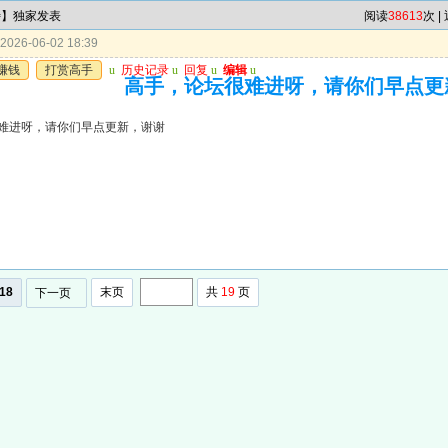
特】独家发表
阅读
38613
次 |
026-06-02 18:39
赚钱
打赏高手
u
历史记录
u
回复
u
编辑
u
高手，论坛很难进呀，请你们早点更
难进呀，请你们早点更新，谢谢
18
末页
共
19
页
下一页