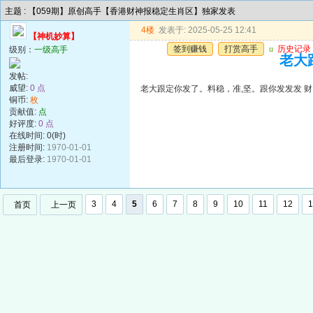
主题 : 【059期】原创高手【香港财神报稳定生肖区】独家发表
4楼
发表于: 2025-05-25 12:41
【神机妙算】
签到赚钱
打赏高手
u
历史记录
级别：
一级高手
老大
发帖:
威望:
0 点
老大跟定你发了。料稳，准,坚。跟你发发发 财
铜币:
枚
贡献值:
点
好评度:
0 点
在线时间: 0(时)
注册时间:
1970-01-01
最后登录:
1970-01-01
3
4
5
6
7
8
9
10
11
12
1
首页
上一页