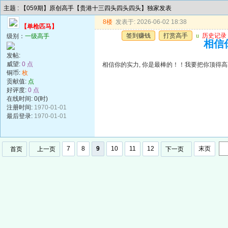
主题 : 【059期】原创高手【贵港十三四头四头四头】独家发表
8楼
发表于: 2026-06-02 18:38
【单枪匹马】
签到赚钱
打赏高手
u
历史记录
级别：
一级高手
相信
发帖:
威望:
0 点
相信你的实力, 你是最棒的！！我要把你顶得
铜币:
枚
贡献值:
点
好评度:
0 点
在线时间: 0(时)
注册时间:
1970-01-01
最后登录:
1970-01-01
7
8
9
10
11
12
末页
首页
上一页
下一页