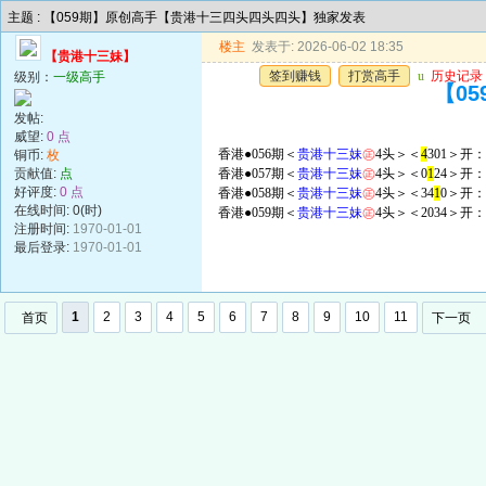
主题 : 【059期】原创高手【贵港十三四头四头四头】独家发表
楼主
发表于: 2026-06-02 18:35
【贵港十三妹】
签到赚钱
打赏高手
u
历史记录
级别：
一级高手
【0
发帖:
威望:
0 点
香港●056期＜
贵港十三妹
㊣
4头＞＜
4
301＞开：
铜币:
枚
贡献值:
点
香港●057期＜
贵港十三妹
㊣
4头＞＜0
1
24＞开：
好评度:
0 点
香港●058期＜
贵港十三妹
㊣
4头＞＜34
1
0＞开：
在线时间: 0(时)
香港●059期＜
贵港十三妹
㊣
4头＞＜2034＞开：
注册时间:
1970-01-01
最后登录:
1970-01-01
1
2
3
4
5
6
7
8
9
10
11
首页
下一页