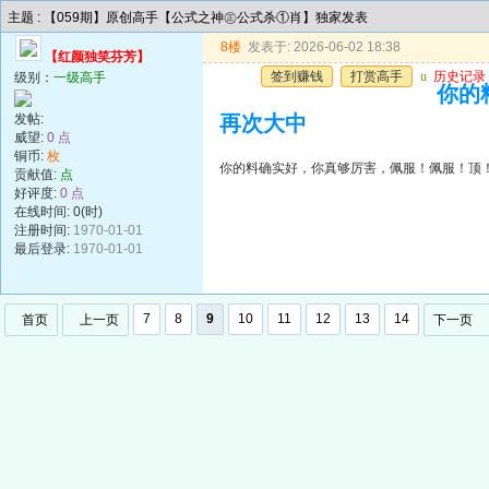
主题 : 【059期】原创高手【公式之神㊣公式杀①肖】独家发表
8楼
发表于: 2026-06-02 18:38
【红颜独笑芬芳】
签到赚钱
打赏高手
u
历史记录
级别：
一级高手
你的
发帖:
再次大中
威望:
0 点
铜币:
枚
你的料确实好，你真够厉害，佩服！佩服！顶
贡献值:
点
好评度:
0 点
在线时间: 0(时)
注册时间:
1970-01-01
最后登录:
1970-01-01
7
8
9
10
11
12
13
14
首页
上一页
下一页