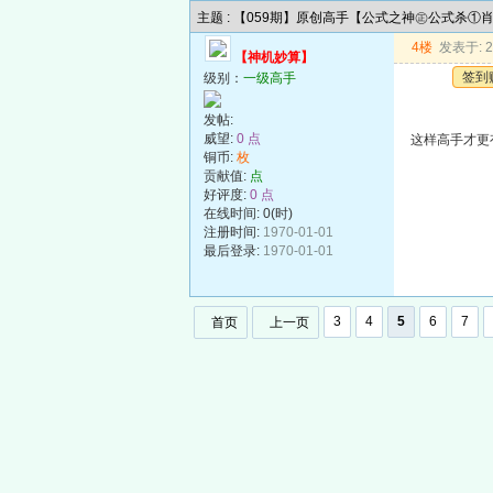
主题 : 【059期】原创高手【公式之神㊣公式杀①
4楼
发表于: 20
【神机妙算】
签到
级别：
一级高手
发帖:
威望:
0 点
这样高手才更
铜币:
枚
贡献值:
点
好评度:
0 点
在线时间: 0(时)
注册时间:
1970-01-01
最后登录:
1970-01-01
3
4
5
6
7
首页
上一页