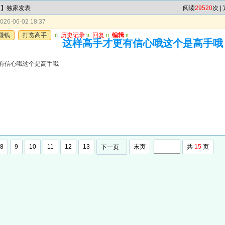
肖】独家发表
阅读
29520
次 |
26-06-02 18:37
赚钱
打赏高手
u
历史记录
u
回复
u
编辑
u
这样高手才更有信心哦这个是高手哦
有信心哦这个是高手哦
8
9
10
11
12
13
末页
共
15
页
下一页