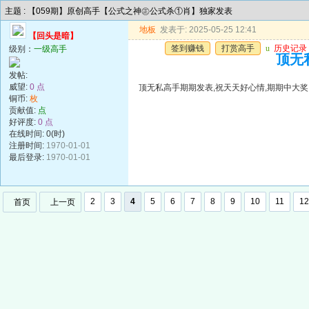
主题 : 【059期】原创高手【公式之神㊣公式杀①肖】独家发表
地板
发表于: 2025-05-25 12:41
【回头是暗】
签到赚钱
打赏高手
u
历史记录
级别：
一级高手
顶无
发帖:
威望:
0 点
顶无私高手期期发表,祝天天好心情,期期中大奖
铜币:
枚
贡献值:
点
好评度:
0 点
在线时间: 0(时)
注册时间:
1970-01-01
最后登录:
1970-01-01
2
3
4
5
6
7
8
9
10
11
12
首页
上一页