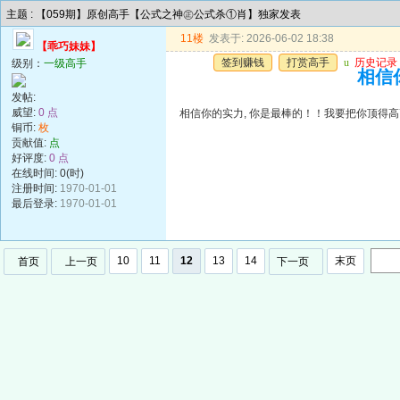
主题 : 【059期】原创高手【公式之神㊣公式杀①肖】独家发表
11楼
发表于: 2026-06-02 18:38
【乖巧妹妹】
签到赚钱
打赏高手
u
历史记录
级别：
一级高手
相信
发帖:
威望:
0 点
相信你的实力, 你是最棒的！！我要把你顶得高
铜币:
枚
贡献值:
点
好评度:
0 点
在线时间: 0(时)
注册时间:
1970-01-01
最后登录:
1970-01-01
10
11
12
13
14
末页
首页
上一页
下一页