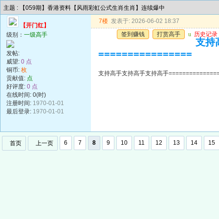
主题 : 【059期】香港资料【风雨彩虹公式生肖生肖】连续爆中
7楼
发表于: 2026-06-02 18:37
【开门红】
签到赚钱
打赏高手
u
历史记录
级别：
一级高手
支持高
================
发帖:
威望:
0 点
铜币:
枚
支持高手支持高手支持高手=================
贡献值:
点
好评度:
0 点
在线时间: 0(时)
注册时间:
1970-01-01
最后登录:
1970-01-01
6
7
8
9
10
11
12
13
14
15
首页
上一页