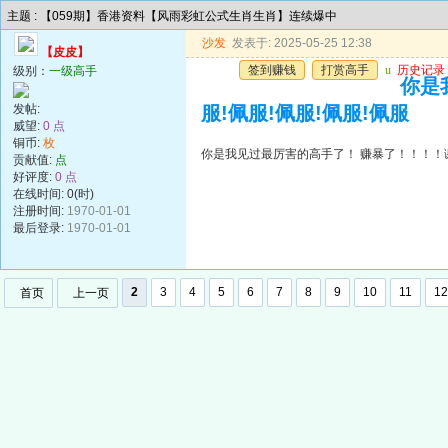
主题 : 【059期】香港资料【风雨彩虹公式生肖生肖】连续爆中
沙发
发表于: 2025-05-25 12:38
【皮皮】
签到赚钱
打赏高手
u
历史记录
级别：
一级高手
你是
发帖:
服!佩服!佩服!佩服!佩服
威望:
0 点
铜币:
枚
你是我见过最厉害的高手了！ 赚暴了！！！！谢谢
贡献值:
点
好评度:
0 点
在线时间: 0(时)
注册时间:
1970-01-01
最后登录:
1970-01-01
2
3
4
5
6
7
8
9
10
11
12
首页
上一页