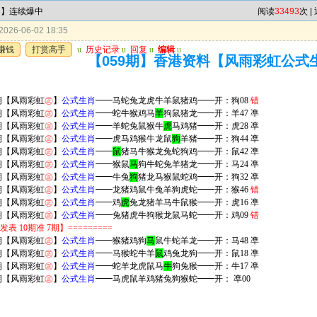
肖】连续爆中
阅读
33493
次 |
026-06-02 18:35
赚钱
打赏高手
u
历史记录
u
回复
u
编辑
u
【059期】香港资料【风雨彩虹公式
期【风雨彩虹
㊣
】
公式生肖
━━马蛇兔龙虎牛羊鼠猪鸡━━开：狗08
错
期【风雨彩虹
㊣
】
公式生肖
━━蛇牛猴鸡马
羊
狗鼠猪龙━━开：羊47 凖
期【风雨彩虹
㊣
】
公式生肖
━━羊蛇兔鼠猴牛
虎
马鸡猪━━开：虎28 凖
期【风雨彩虹
㊣
】
公式生肖
━━虎马鸡猴牛龙鼠
狗
羊猪━━开：狗44 凖
期【风雨彩虹
㊣
】
公式生肖
━━
鼠
猪马牛猴龙兔蛇狗鸡━━开：鼠42 凖
期【风雨彩虹
㊣
】
公式生肖
━━猴鼠
马
狗牛蛇兔羊猪龙━━开：马24 凖
期【风雨彩虹
㊣
】
公式生肖
━━牛兔
狗
猪龙马猴鼠蛇鸡━━开：狗32 凖
期【风雨彩虹
㊣
】
公式生肖
━━龙猪鸡鼠牛兔羊狗虎蛇━━开：猴46
错
期【风雨彩虹
㊣
】
公式生肖
━━鸡
虎
兔龙猪羊马牛鼠猴━━开：虎16 凖
期【风雨彩虹
㊣
】
公式生肖
━━兔猪虎牛狗猴龙鼠马蛇━━开：鸡09
错
【发表 10期准 7期】=========
期【风雨彩虹
㊣
】
公式生肖
━━猴猪鸡狗
马
鼠牛蛇羊龙━━开：马48 凖
期【风雨彩虹
㊣
】
公式生肖
━━马猴蛇牛羊
鼠
鸡兔龙狗━━开：鼠18 凖
期【风雨彩虹
㊣
】
公式生肖
━━蛇羊龙虎鼠马
牛
狗兔猴━━开：牛17 凖
期【风雨彩虹
㊣
】
公式生肖
━━马虎鼠羊鸡猪兔狗猴蛇━━开： 凖00