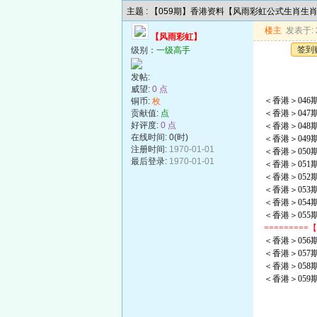
主题 : 【059期】香港资料【风雨彩虹公式生肖生
楼主
发表于: 2
【风雨彩虹】
签到
级别：
一级高手
发帖:
威望:
0 点
＜香港＞046
铜币:
枚
贡献值:
点
＜香港＞047
好评度:
0 点
＜香港＞048
在线时间: 0(时)
＜香港＞049
注册时间:
1970-01-01
＜香港＞050
最后登录:
1970-01-01
＜香港＞051
＜香港＞052
＜香港＞053
＜香港＞054
＜香港＞055
=========
＜香港＞056
＜香港＞057
＜香港＞058
＜香港＞059