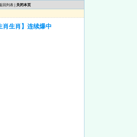
返回列表
|
关闭本页
生肖生肖】连续爆中