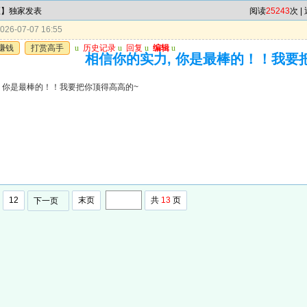
区】独家发表
阅读
25243
次 |
26-07-07 16:55
赚钱
打赏高手
u
历史记录
u
回复
u
编辑
u
相信你的实力, 你是最棒的！！我要
, 你是最棒的！！我要把你顶得高高的~
12
末页
共
13
页
下一页