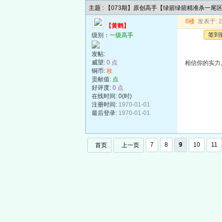
主题 : 【073期】原创高手【绿箭绿箭精准杀一尾
8楼
发表于: 20
【黄鹤】
签到
级别：
一级高手
发帖:
威望:
0 点
相信你的实力
铜币:
枚
贡献值:
点
好评度:
0 点
在线时间: 0(时)
注册时间:
1970-01-01
最后登录:
1970-01-01
7
8
9
10
11
首页
上一页