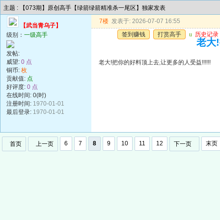
主题 : 【073期】原创高手【绿箭绿箭精准杀一尾区】独家发表
7楼
发表于: 2026-07-07 16:55
【武当青乌子】
签到赚钱
打赏高手
u
历史记录
级别：
一级高手
老大!
发帖:
威望:
0 点
老大!把你的好料顶上去,让更多的人受益!!!!!!
铜币:
枚
贡献值:
点
好评度:
0 点
在线时间: 0(时)
注册时间:
1970-01-01
最后登录:
1970-01-01
6
7
8
9
10
11
12
末页
首页
上一页
下一页