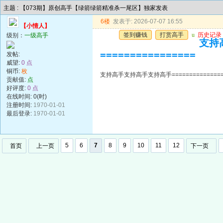
主题 : 【073期】原创高手【绿箭绿箭精准杀一尾区】独家发表
6楼
发表于: 2026-07-07 16:55
【小情人】
签到赚钱
打赏高手
u
历史记录
级别：
一级高手
支持高
================
发帖:
威望:
0 点
铜币:
枚
支持高手支持高手支持高手=================
贡献值:
点
好评度:
0 点
在线时间: 0(时)
注册时间:
1970-01-01
最后登录:
1970-01-01
5
6
7
8
9
10
11
12
首页
上一页
下一页