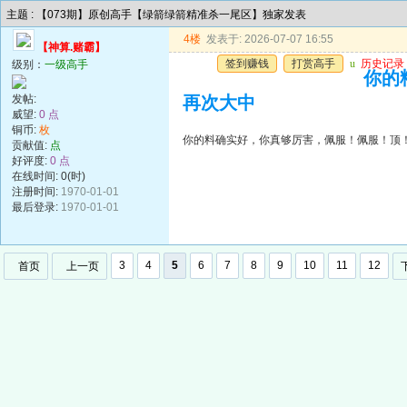
主题 : 【073期】原创高手【绿箭绿箭精准杀一尾区】独家发表
4楼
发表于: 2026-07-07 16:55
【神算.赌霸】
签到赚钱
打赏高手
u
历史记录
级别：
一级高手
你的
发帖:
再次大中
威望:
0 点
铜币:
枚
你的料确实好，你真够厉害，佩服！佩服！顶
贡献值:
点
好评度:
0 点
在线时间: 0(时)
注册时间:
1970-01-01
最后登录:
1970-01-01
3
4
5
6
7
8
9
10
11
12
首页
上一页