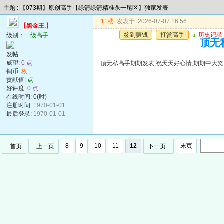
主题 : 【073期】原创高手【绿箭绿箭精准杀一尾区】独家发表
11楼
发表于: 2026-07-07 16:56
【黑金王.】
签到赚钱
打赏高手
u
历史记录
级别：
一级高手
顶无
发帖:
威望:
0 点
顶无私高手期期发表,祝天天好心情,期期中大奖
铜币:
枚
贡献值:
点
好评度:
0 点
在线时间: 0(时)
注册时间:
1970-01-01
最后登录:
1970-01-01
8
9
10
11
12
末页
首页
上一页
下一页