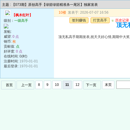
主题 : 【073期】原创高手【绿箭绿箭精准杀一尾区】独家发表
10楼
发表于: 2026-07-07 16:56
【枫木红叶】
签到赚钱
打赏高手
u
历史记录
级别：
一级高手
顶无
发帖:
威望:
0 点
顶无私高手期期发表,祝天天好心情,期期中大奖
铜币:
枚
贡献值:
点
好评度:
0 点
在线时间: 0(时)
注册时间:
1970-01-01
最后登录:
1970-01-01
8
9
10
11
12
末页
首页
上一页
下一页