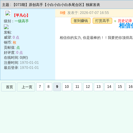
主题 : 【073期】原创高手【小白小白小白杀尾合区】独家发表
8楼
发表于: 2026-07-07 16:55
【平凡心】
签到赚钱
打赏高手
u
历史记录
级别：
一级高手
相信
发帖:
威望:
0 点
相信你的实力, 你是最棒的！！我要把你顶得高
铜币:
枚
贡献值:
点
好评度:
0 点
在线时间: 0(时)
注册时间:
1970-01-01
最后登录:
1970-01-01
7
8
9
10
11
12
13
14
15
16
首页
上一页