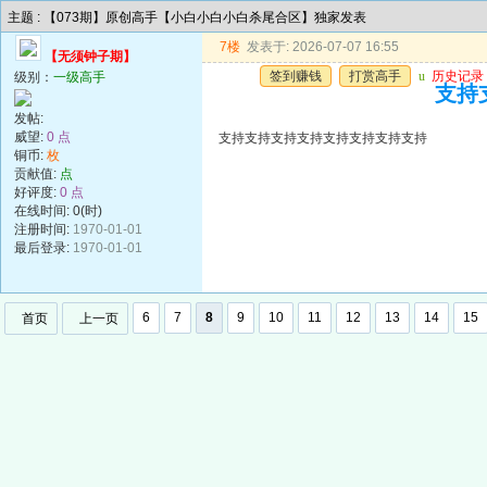
主题 : 【073期】原创高手【小白小白小白杀尾合区】独家发表
7楼
发表于: 2026-07-07 16:55
【无须钟子期】
签到赚钱
打赏高手
u
历史记录
级别：
一级高手
支持
发帖:
威望:
0 点
支持支持支持支持支持支持支持支持
铜币:
枚
贡献值:
点
好评度:
0 点
在线时间: 0(时)
注册时间:
1970-01-01
最后登录:
1970-01-01
6
7
8
9
10
11
12
13
14
15
首页
上一页