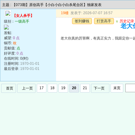
主题 : 【073期】原创高手【小白小白小白杀尾合区】独家发表
19楼
发表于: 2026-07-07 16:57
【女人杀手】
签到赚钱
打赏高手
u
历史记录
级别：
一级高手
老大
发帖:
威望:
0 点
老大你真的厉害啊，有真正实力，我跟定你一
铜币:
枚
贡献值:
点
好评度:
0 点
在线时间: 0(时)
注册时间:
1970-01-01
最后登录:
1970-01-01
17
18
19
20
21
末页
首页
上一页
下一页