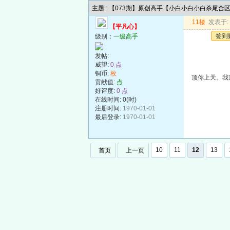
主题 : 【073期】原创高手【小白小白小白杀尾合
11楼
发表于: 2
【平凡心】
签到
级别：
一级高手
发帖:
威望:
0 点
铜币:
枚
顶你上天。我
贡献值:
点
好评度:
0 点
在线时间: 0(时)
注册时间:
1970-01-01
最后登录:
1970-01-01
10
11
12
13
首页
上一页