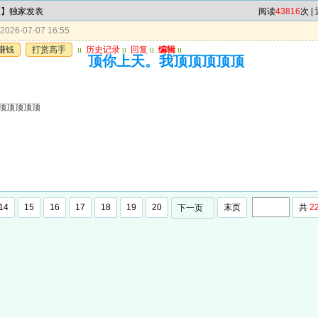
区】独家发表
阅读
43816
次 |
026-07-07 16:55
赚钱
打赏高手
u
历史记录
u
回复
u
编辑
u
顶你上天。我顶顶顶顶顶
顶顶顶顶顶
14
15
16
17
18
19
20
末页
共
2
下一页