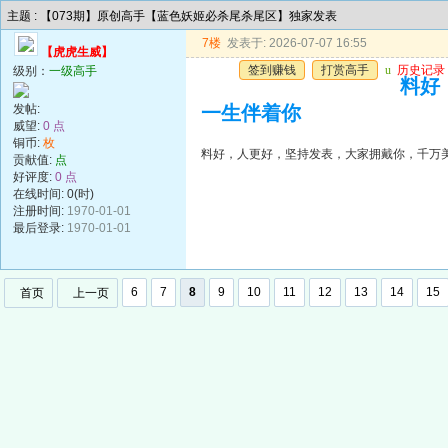
主题 : 【073期】原创高手【蓝色妖姬必杀尾杀尾区】独家发表
7楼
发表于: 2026-07-07 16:55
【虎虎生威】
签到赚钱
打赏高手
u
历史记录
级别：
一级高手
料好
发帖:
一生伴着你
威望:
0 点
铜币:
枚
料好，人更好，坚持发表，大家拥戴你，千万
贡献值:
点
好评度:
0 点
在线时间: 0(时)
注册时间:
1970-01-01
最后登录:
1970-01-01
6
7
8
9
10
11
12
13
14
15
首页
上一页