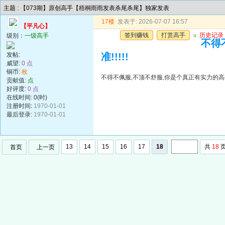
主题 : 【073期】原创高手【梧桐雨雨发表杀尾杀尾】独家发表
17楼
发表于: 2026-07-07 16:57
【平凡心】
签到赚钱
打赏高手
u
历史记录
级别：
一级高手
不得
发帖:
准!!!!!
威望:
0 点
铜币:
枚
不得不佩服,不顶不舒服,你是个真正有实力的高手,
贡献值:
点
好评度:
0 点
在线时间: 0(时)
注册时间:
1970-01-01
最后登录:
1970-01-01
13
14
15
16
17
18
共
18
首页
上一页