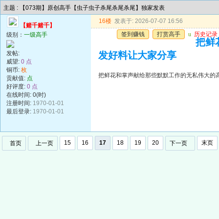
主题 : 【073期】原创高手【虫子虫子杀尾杀尾杀尾】独家发表
16楼
发表于: 2026-07-07 16:56
【赌千赌千】
签到赚钱
打赏高手
u
历史记录
级别：
一级高手
把鲜
发帖:
发好料让大家分享
威望:
0 点
铜币:
枚
把鲜花和掌声献给那些默默工作的无私伟大的
贡献值:
点
好评度:
0 点
在线时间: 0(时)
注册时间:
1970-01-01
最后登录:
1970-01-01
15
16
17
18
19
20
末页
首页
上一页
下一页