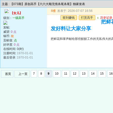
主题 : 【073期】原创高手【六六大顺无情杀尾杀尾】独家发表
8楼
发表于: 2026-07-07 16:56
【女儿】
签到赚钱
打赏高手
u
历史记录
级别：
一级高手
把鲜
发帖:
发好料让大家分享
威望:
0 点
铜币:
枚
把鲜花和掌声献给那些默默工作的无私伟大的
贡献值:
点
好评度:
0 点
在线时间: 0(时)
注册时间:
1970-01-01
最后登录:
1970-01-01
7
8
9
10
11
12
13
14
15
16
首页
上一页