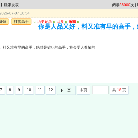
尾】独家发表
阅读
36000
次 |
026-07-07 16:54
赚钱
打赏高手
u
历史记录
u
回复
u
编辑
u
你是人品又好，料又准有早的高手，
，料又准有早的高手，绝对是称职的高手，将会受人尊敬的
7
8
9
10
11
12
末页
共
18
页
下一页