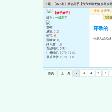
主题 : 【073期】原创高手【六六大顺无情杀尾杀
沙发
发表于: 2
【赌千赌千】
签到
级别：
一级高手
发帖:
尊敬的
威望:
0 点
铜币:
枚
你是人品又好
贡献值:
点
好评度:
0 点
在线时间: 0(时)
注册时间:
1970-01-01
最后登录:
1970-01-01
2
3
4
5
6
首页
上一页