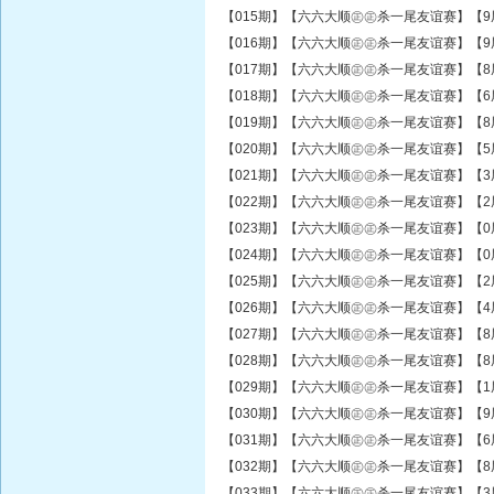
【015期】【六六大顺㊣㊣杀一尾友谊赛】【9尾
【016期】【六六大顺㊣㊣杀一尾友谊赛】【9尾
【017期】【六六大顺㊣㊣杀一尾友谊赛】【8尾
【018期】【六六大顺㊣㊣杀一尾友谊赛】【6尾
【019期】【六六大顺㊣㊣杀一尾友谊赛】【8尾
【020期】【六六大顺㊣㊣杀一尾友谊赛】【5尾
【021期】【六六大顺㊣㊣杀一尾友谊赛】【3尾
【022期】【六六大顺㊣㊣杀一尾友谊赛】【2尾
【023期】【六六大顺㊣㊣杀一尾友谊赛】【0尾
【024期】【六六大顺㊣㊣杀一尾友谊赛】【0尾
【025期】【六六大顺㊣㊣杀一尾友谊赛】【2尾
【026期】【六六大顺㊣㊣杀一尾友谊赛】【4尾
【027期】【六六大顺㊣㊣杀一尾友谊赛】【8尾
【028期】【六六大顺㊣㊣杀一尾友谊赛】【8尾
【029期】【六六大顺㊣㊣杀一尾友谊赛】【1尾
【030期】【六六大顺㊣㊣杀一尾友谊赛】【9尾
【031期】【六六大顺㊣㊣杀一尾友谊赛】【6尾
【032期】【六六大顺㊣㊣杀一尾友谊赛】【8尾
【033期】【六六大顺㊣㊣杀一尾友谊赛】【3尾