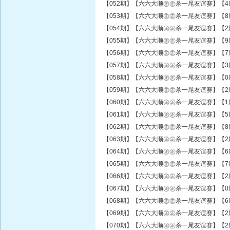
【052期】【六六大顺㊣㊣杀一尾友谊赛】【4尾
【053期】【六六大顺㊣㊣杀一尾友谊赛】【8尾
【054期】【六六大顺㊣㊣杀一尾友谊赛】【2尾
【055期】【六六大顺㊣㊣杀一尾友谊赛】【9尾
【056期】【六六大顺㊣㊣杀一尾友谊赛】【7尾
【057期】【六六大顺㊣㊣杀一尾友谊赛】【3尾
【058期】【六六大顺㊣㊣杀一尾友谊赛】【0尾
【059期】【六六大顺㊣㊣杀一尾友谊赛】【2尾
【060期】【六六大顺㊣㊣杀一尾友谊赛】【1尾
【061期】【六六大顺㊣㊣杀一尾友谊赛】【5尾
【062期】【六六大顺㊣㊣杀一尾友谊赛】【8尾
【063期】【六六大顺㊣㊣杀一尾友谊赛】【2尾
【064期】【六六大顺㊣㊣杀一尾友谊赛】【6尾
【065期】【六六大顺㊣㊣杀一尾友谊赛】【7尾
【066期】【六六大顺㊣㊣杀一尾友谊赛】【2尾
【067期】【六六大顺㊣㊣杀一尾友谊赛】【0尾
【068期】【六六大顺㊣㊣杀一尾友谊赛】【6尾
【069期】【六六大顺㊣㊣杀一尾友谊赛】【2尾
【070期】【六六大顺㊣㊣杀一尾友谊赛】【2尾