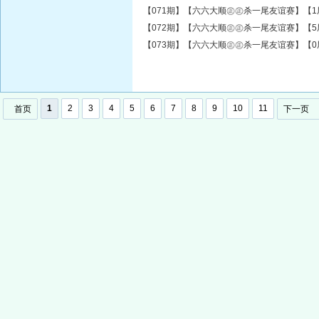
【071期】【六六大顺㊣㊣杀一尾友谊赛】【1尾
【072期】【六六大顺㊣㊣杀一尾友谊赛】【5尾
【073期】【六六大顺㊣㊣杀一尾友谊赛】【0尾
1
2
3
4
5
6
7
8
9
10
11
首页
下一页