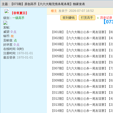
主题 : 【073期】原创高手【六六大顺无情杀尾杀尾】独家发表
楼主
发表于: 2026-07-07 16:52
【非常夏日】
签到赚钱
打赏高手
u
历史记录
级别：
一级高手
【0
发帖:
威望:
0 点
【001期】【六六大顺㊣㊣杀一尾友谊赛】【8尾
铜币:
枚
【002期】【六六大顺㊣㊣杀一尾友谊赛】【4尾
贡献值:
点
【003期】【六六大顺㊣㊣杀一尾友谊赛】【2尾
好评度:
0 点
在线时间: 0(时)
【004期】【六六大顺㊣㊣杀一尾友谊赛】【1尾
注册时间:
1970-01-01
【005期】【六六大顺㊣㊣杀一尾友谊赛】【1尾
最后登录:
1970-01-01
【006期】【六六大顺㊣㊣杀一尾友谊赛】【5尾
【007期】【六六大顺㊣㊣杀一尾友谊赛】【7尾
【008期】【六六大顺㊣㊣杀一尾友谊赛】【1尾
【009期】【六六大顺㊣㊣杀一尾友谊赛】【6尾
【010期】【六六大顺㊣㊣杀一尾友谊赛】【2尾
【011期】【六六大顺㊣㊣杀一尾友谊赛】【3尾
【012期】【六六大顺㊣㊣杀一尾友谊赛】【4尾
【013期】【六六大顺㊣㊣杀一尾友谊赛】【2尾
【014期】【六六大顺㊣㊣杀一尾友谊赛】【2尾