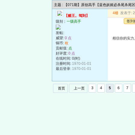
主题 : 【071期】原创高手【蓝色妖姬必杀尾杀尾
4楼
发表于: 20
【赌王。驾到】
签到
级别：
一级高手
发帖:
威望:
0 点
相信你的实力,
铜币:
枚
贡献值:
点
好评度:
0 点
在线时间: 0(时)
注册时间:
1970-01-01
最后登录:
1970-01-01
3
4
5
6
7
首页
上一页