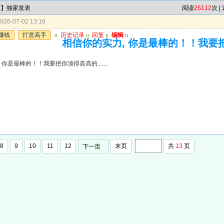
区】独家发表
阅读
26112
次 |
26-07-02 13:16
赚钱
打赏高手
u
历史记录
u
回复
u
编辑
u
相信你的实力, 你是最棒的！！我要把你顶
 你是最棒的！！我要把你顶得高高的.......
8
9
10
11
12
末页
共
13
页
下一页