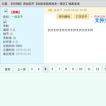
主题 : 【059期】原创高手【绿箭绿箭精准杀一尾区】独家发表
4楼
发表于: 2026-06-02 18:38
【黄鹤】
签到赚钱
打赏高手
u
历史记录
级别：
一级高手
支持
发帖:
威望:
0 点
支持支持支持支持支持支持支持支持
铜币:
枚
贡献值:
点
好评度:
0 点
在线时间: 0(时)
注册时间:
1970-01-01
最后登录:
1970-01-01
3
4
5
6
7
8
9
10
11
12
首页
上一页