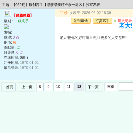
主题 : 【059期】原创高手【绿箭绿箭精准杀一尾区】独家发表
11楼
发表于: 2026-06-02 18:39
【赌霸赌霸】
签到赚钱
打赏高手
u
历史记录
级别：
一级高手
老大!
发帖:
威望:
0 点
老大!把你的好料顶上去,让更多的人受益!!!!!!
铜币:
枚
贡献值:
点
好评度:
0 点
在线时间: 0(时)
注册时间:
1970-01-01
最后登录:
1970-01-01
8
9
10
11
12
末页
首页
上一页
下一页