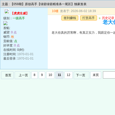
主题 : 【059期】原创高手【绿箭绿箭精准杀一尾区】独家发表
10楼
发表于: 2026-06-02 18:39
【虎虎生威】
签到赚钱
打赏高手
u
历史记录
级别：
一级高手
老大
发帖:
威望:
0 点
老大你真的厉害啊，有真正实力，我跟定你一
铜币:
枚
贡献值:
点
好评度:
0 点
在线时间: 0(时)
注册时间:
1970-01-01
最后登录:
1970-01-01
8
9
10
11
12
末页
首页
上一页
下一页