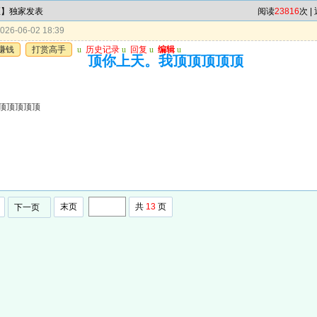
区】独家发表
阅读
23816
次 |
26-06-02 18:39
赚钱
打赏高手
u
历史记录
u
回复
u
编辑
u
顶你上天。我顶顶顶顶顶
顶顶顶顶顶
末页
共
13
页
下一页