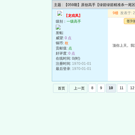
主题 : 【059期】原创高手【绿箭绿箭精准杀一尾
9楼
发表于: 20
【龙戏凤】
签到
级别：
一级高手
发帖:
威望:
0 点
铜币:
枚
顶你上天。我
贡献值:
点
好评度:
0 点
在线时间: 0(时)
注册时间:
1970-01-01
最后登录:
1970-01-01
8
9
10
11
12
首页
上一页