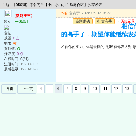
主题 : 【059期】原创高手【小白小白小白杀尾合区】独家发表
5楼
发表于: 2026-06-02 18:38
【数码王王】
签到赚钱
打赏高手
u
历史记录
级别：
一级高手
相信
发帖:
的高手了．期望你能继续发
威望:
0 点
铜币:
枚
相信你的实力,_你是最棒的_彩民有你发大财
贡献值:
点
好评度:
0 点
在线时间: 0(时)
注册时间:
1970-01-01
最后登录:
1970-01-01
4
5
6
7
8
9
10
11
12
13
首页
上一页