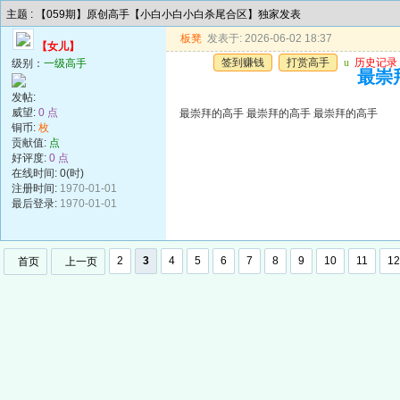
主题 : 【059期】原创高手【小白小白小白杀尾合区】独家发表
板凳
发表于: 2026-06-02 18:37
【女儿】
签到赚钱
打赏高手
u
历史记录
级别：
一级高手
最崇
发帖:
威望:
0 点
最崇拜的高手 最崇拜的高手 最崇拜的高手
铜币:
枚
贡献值:
点
好评度:
0 点
在线时间: 0(时)
注册时间:
1970-01-01
最后登录:
1970-01-01
2
3
4
5
6
7
8
9
10
11
12
首页
上一页