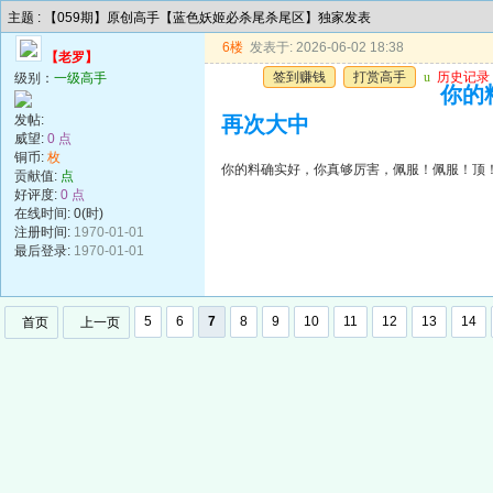
主题 : 【059期】原创高手【蓝色妖姬必杀尾杀尾区】独家发表
6楼
发表于: 2026-06-02 18:38
【老罗】
签到赚钱
打赏高手
u
历史记录
级别：
一级高手
你的
发帖:
再次大中
威望:
0 点
铜币:
枚
你的料确实好，你真够厉害，佩服！佩服！顶
贡献值:
点
好评度:
0 点
在线时间: 0(时)
注册时间:
1970-01-01
最后登录:
1970-01-01
5
6
7
8
9
10
11
12
13
14
首页
上一页