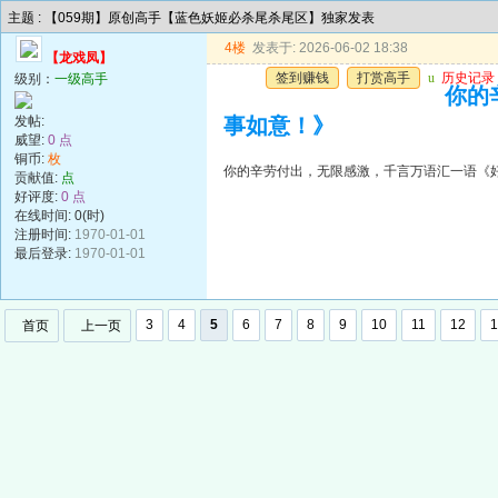
主题 : 【059期】原创高手【蓝色妖姬必杀尾杀尾区】独家发表
4楼
发表于: 2026-06-02 18:38
【龙戏凤】
签到赚钱
打赏高手
u
历史记录
级别：
一级高手
你的
发帖:
事如意！》
威望:
0 点
铜币:
枚
你的辛劳付出，无限感激，千言万语汇一语《
贡献值:
点
好评度:
0 点
在线时间: 0(时)
注册时间:
1970-01-01
最后登录:
1970-01-01
3
4
5
6
7
8
9
10
11
12
1
首页
上一页