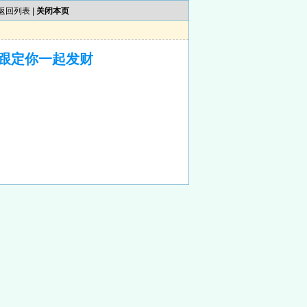
返回列表
|
关闭本页
跟定你一起发财