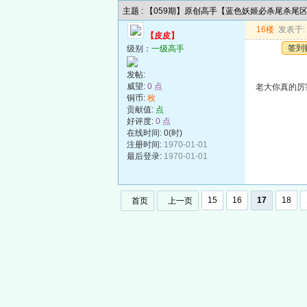
主题 : 【059期】原创高手【蓝色妖姬必杀尾杀尾
16楼
发表于: 2
【皮皮】
签到
级别：
一级高手
发帖:
威望:
0 点
老大你真的厉
铜币:
枚
贡献值:
点
好评度:
0 点
在线时间: 0(时)
注册时间:
1970-01-01
最后登录:
1970-01-01
15
16
17
18
首页
上一页