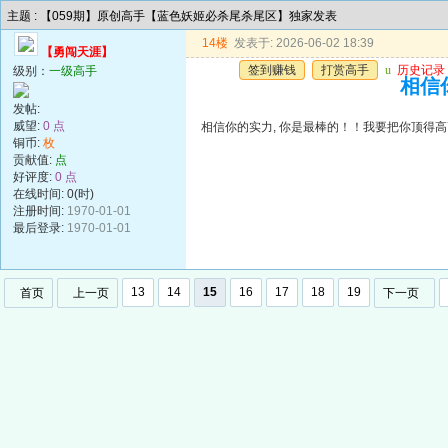
主题 : 【059期】原创高手【蓝色妖姬必杀尾杀尾区】独家发表
14楼
发表于: 2026-06-02 18:39
【勇闯天涯】
签到赚钱
打赏高手
u
历史记录
级别：
一级高手
相信你
发帖:
威望:
0 点
相信你的实力, 你是最棒的！！我要把你顶得高高的..
铜币:
枚
贡献值:
点
好评度:
0 点
在线时间: 0(时)
注册时间:
1970-01-01
最后登录:
1970-01-01
13
14
15
16
17
18
19
首页
上一页
下一页