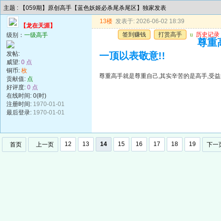
主题 : 【059期】原创高手【蓝色妖姬必杀尾杀尾区】独家发表
13楼
发表于: 2026-06-02 18:39
【龙在天涯】
签到赚钱
打赏高手
u
历史记录
级别：
一级高手
尊重
发帖:
一顶以表敬意!!
威望:
0 点
铜币:
枚
尊重高手就是尊重自己,其实辛苦的是高手,受益
贡献值:
点
好评度:
0 点
在线时间: 0(时)
注册时间:
1970-01-01
最后登录:
1970-01-01
12
13
14
15
16
17
18
19
首页
上一页
下一