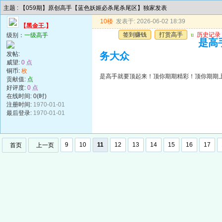
主题 : 【059期】原创高手【蓝色妖姬必杀尾杀尾区】独家发表
10楼
发表于: 2026-06-02 18:39
【黑金王.】
签到赚钱
打赏高手
u
历史记录
级别：
一级高手
是高
发帖:
务大众
威望:
0 点
铜币:
枚
是高手就要顶起来！顶你期期精彩！顶你期期
贡献值:
点
好评度:
0 点
在线时间: 0(时)
注册时间:
1970-01-01
最后登录:
1970-01-01
9
10
11
12
13
14
15
16
17
首页
上一页