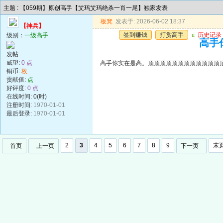
主题 : 【059期】原创高手【艾玛艾玛绝杀一肖一尾】独家发表
板凳
发表于: 2026-06-02 18:37
【神兵】
签到赚钱
打赏高手
u
历史记录
级别：
一级高手
高手
发帖:
威望:
0 点
高手你实在是高。顶顶顶顶顶顶顶顶顶顶顶顶
铜币:
枚
贡献值:
点
好评度:
0 点
在线时间: 0(时)
注册时间:
1970-01-01
最后登录:
1970-01-01
2
3
4
5
6
7
8
9
末
首页
上一页
下一页