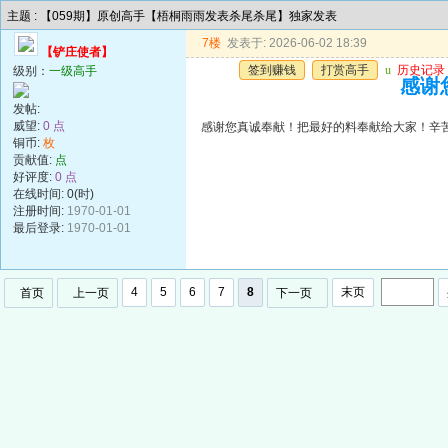
主题 : 【059期】原创高手【梧桐雨雨发表杀尾杀尾】独家发表
7楼
发表于: 2026-06-02 18:39
【铲庄使者】
签到赚钱
打赏高手
u
历史记录
级别：
一级高手
感谢
发帖:
威望:
0 点
感谢您真诚奉献！把最好的料奉献给大家！辛
铜币:
枚
贡献值:
点
好评度:
0 点
在线时间: 0(时)
注册时间:
1970-01-01
最后登录:
1970-01-01
4
5
6
7
8
末页
首页
上一页
下一页